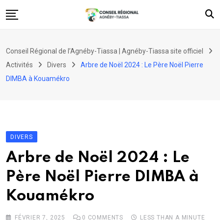
Skip
to
content
Accueil
Conseil Régional de l’Agnéby-Tiassa | Agnéby-Tiassa site officiel
Le Conseil Régional
Activités
Divers
Arbre de Noël 2024 : Le Père Noël Pierre
Nos projets
DIMBA à Kouamékro
Découvrir
Web TV
Activités
DIVERS
Contact
Arbre de Noël 2024 : Le
Père Noël Pierre DIMBA à
Kouamékro
FÉVRIER 7, 2025
0
COMMENTS
LESS THAN A MINUTE