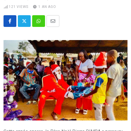
121
VIEWS
1 AN AGO
Whatsapp
Share
via
Email