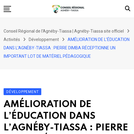
Skip
to
content
Accueil
Conseil Régional de l’Agnéby-Tiassa | Agnéby-Tiassa site officiel
Le Conseil Régional
Activités
Développement
AMÉLIORATION DE L’ÉDUCATION
Nos projets
DANS L’AGNÉBY-TIASSA : PIERRE DIMBA RÉCEPTIONNE UN
IMPORTANT LOT DE MATÉRIEL PÉDAGOGIQUE
Découvrir
Web TV
Activités
Contact
DÉVELOPPEMENT
AMÉLIORATION DE
L’ÉDUCATION DANS
L’AGNÉBY-TIASSA : PIERRE