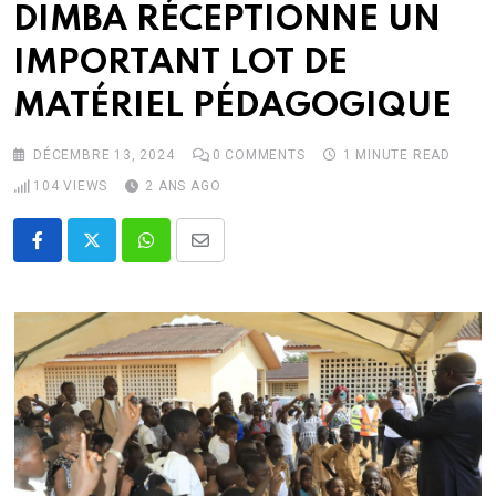
DIMBA RÉCEPTIONNE UN
IMPORTANT LOT DE
MATÉRIEL PÉDAGOGIQUE
DÉCEMBRE 13, 2024
0
COMMENTS
1 MINUTE READ
104
VIEWS
2 ANS AGO
Whatsapp
Share
via
Email