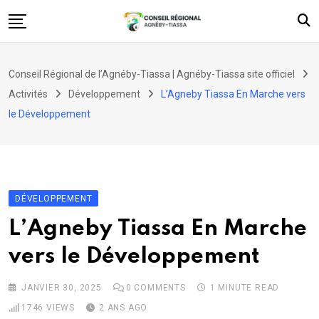
Skip
to
content
Accueil
Conseil Régional de l’Agnéby-Tiassa | Agnéby-Tiassa site officiel
Le Conseil Régional
Activités
Développement
L’Agneby Tiassa En Marche vers
Nos projets
le Développement
Découvrir
Web TV
Activités
DÉVELOPPEMENT
Contact
L’Agneby Tiassa En Marche
vers le Développement
JANVIER 30, 2025
0
COMMENTS
1 MINUTE READ
1746
VIEWS
2 ANS AGO